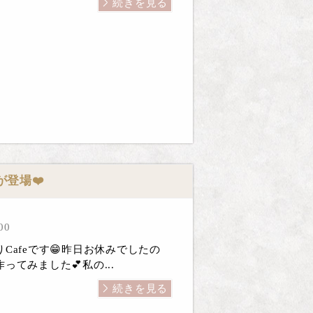
続きを見る
が登場❤️
00
Cafeです😁昨日お休みでしたの
ってみました💕私の...
続きを見る