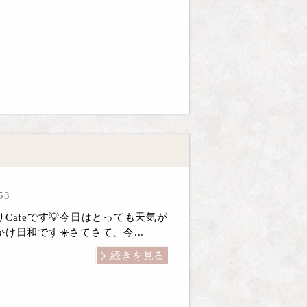
53
Cafeです💡今日はとっても天気が
け日和です☀️さてさて、今...
続きを見る