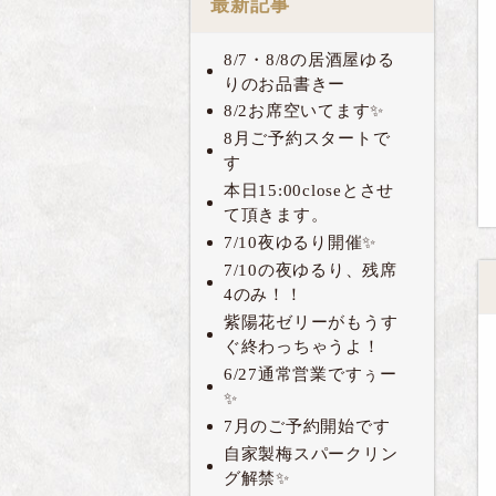
最新記事
8/7・8/8の居酒屋ゆる
りのお品書きー
8/2お席空いてます✨
8月ご予約スタートで
す
本日15:00closeとさせ
て頂きます。
7/10夜ゆるり開催✨
7/10の夜ゆるり、残席
4のみ！！
紫陽花ゼリーがもうす
ぐ終わっちゃうよ！
6/27通常営業ですぅー
✨
7月のご予約開始です
自家製梅スパークリン
グ解禁✨