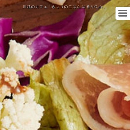
川越のカフェ「きょうのごはん ゆるりCafe」