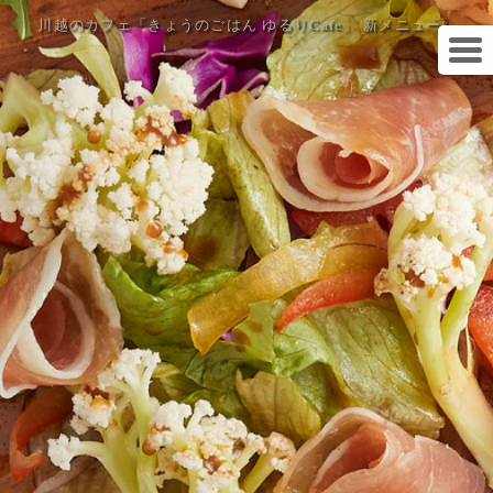
川越のカフェ「きょうのごはん ゆるりCafe」 新メニュー✨