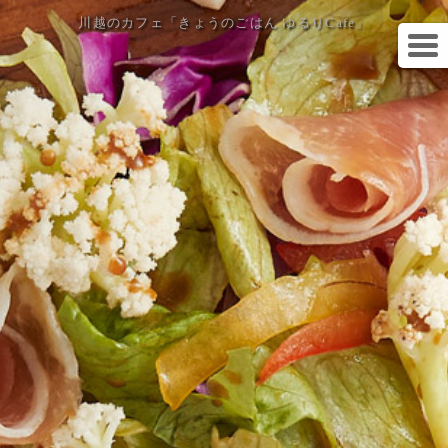
川越のカフェ「きょうのごはん ゆるりCafe」