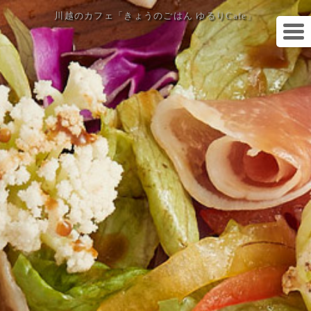
川越のカフェ「きょうのごはん ゆるりCafe」