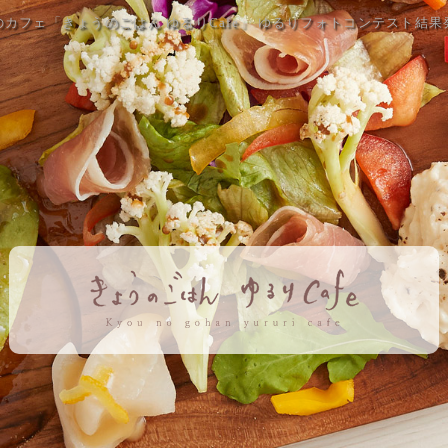
のカフェ「きょうのごはん ゆるりCafe」 ゆるりフォトコンテスト結果発