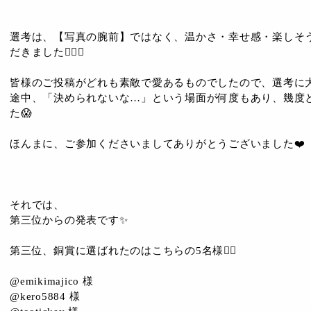
選考は、【写真の腕前】ではなく、温かさ・幸せ感・楽しそ
だきました🙆‍♀️✨
皆様のご投稿がどれも素敵で愛あるものでしたので、選考に大
途中、「決められないな…」という場面が何度もあり、幾度
た😱
ほんまに、ご参加くださいましてありがとうございました❤️
それでは、
第三位からの発表です✨
第三位、銅賞に選ばれたのはこちらの5名様💁‍♀️
@emikimajico 様
@kero5884 様