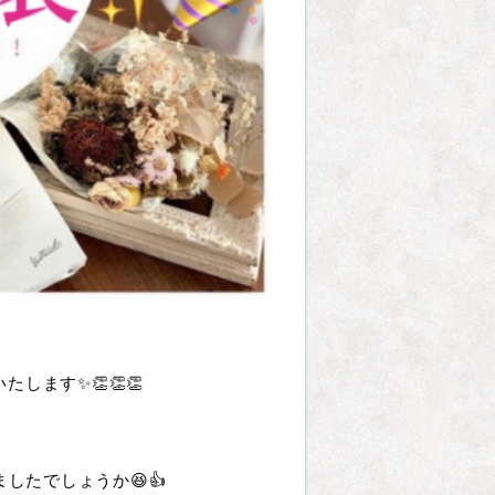
ます✨👏👏👏
したでしょうか😆👍