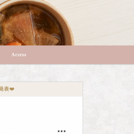
Access
表❤️