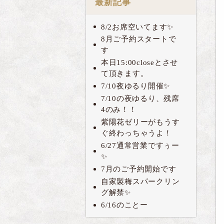
最新記事
8/2お席空いてます✨
8月ご予約スタートで
す
本日15:00closeとさせ
て頂きます。
7/10夜ゆるり開催✨
7/10の夜ゆるり、残席
4のみ！！
紫陽花ゼリーがもうす
ぐ終わっちゃうよ！
6/27通常営業ですぅー
✨
7月のご予約開始です
自家製梅スパークリン
グ解禁✨
6/16のことー