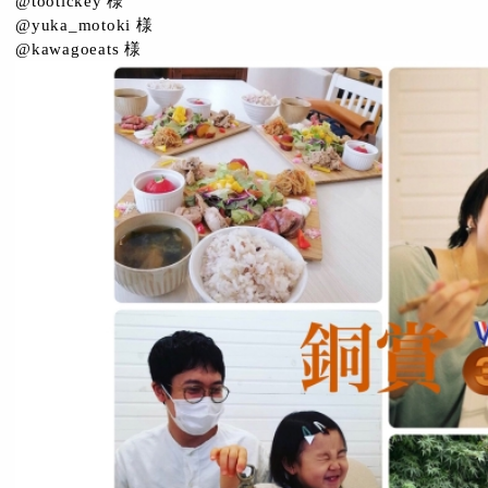
@tootickey 様
@yuka_motoki 様
@kawagoeats 様