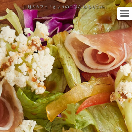
川越のカフェ「きょうのごはん ゆるりCafe」