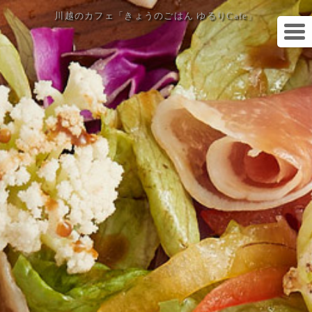
川越のカフェ「きょうのごはん ゆるりCafe」