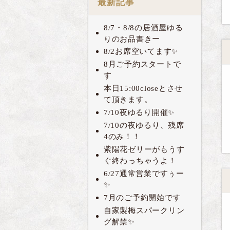
最新記事
8/7・8/8の居酒屋ゆる
りのお品書きー
8/2お席空いてます✨
8月ご予約スタートで
す
本日15:00closeとさせ
て頂きます。
7/10夜ゆるり開催✨
7/10の夜ゆるり、残席
4のみ！！
紫陽花ゼリーがもうす
ぐ終わっちゃうよ！
6/27通常営業ですぅー
✨
7月のご予約開始です
自家製梅スパークリン
グ解禁✨