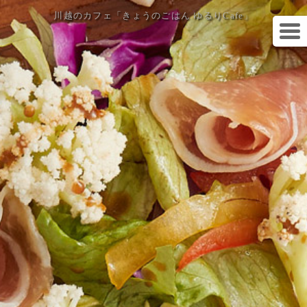
川越のカフェ「きょうのごはん ゆるりCafe」