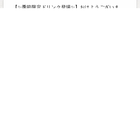
【✨季節限定ドリンク登場✨】おはようございま
す、ゆるりCafeです💕早くも5月ですね。はやい。
時...
続きを見る
5月のご予約スタート！！✨
2026-04-25 06:51:36
【5月のご予約スタートします✨】おはようござい
ます☀️ゆるりCafeです🕺今日はいい天気らしいで
す...
続きを見る