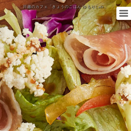
川越のカフェ「きょうのごはん ゆるりCafe」