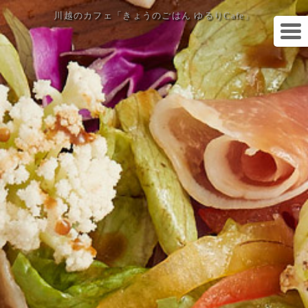
川越のカフェ「きょうのごはん ゆるりCafe」