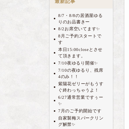
最新記事
8/7・8/8の居酒屋ゆる
りのお品書きー
8/2お席空いてます✨
8月ご予約スタートで
す
本日15:00closeとさせ
て頂きます。
7/10夜ゆるり開催✨
7/10の夜ゆるり、残席
4のみ！！
紫陽花ゼリーがもうす
ぐ終わっちゃうよ！
6/27通常営業ですぅー
✨
7月のご予約開始です
自家製梅スパークリン
グ解禁✨