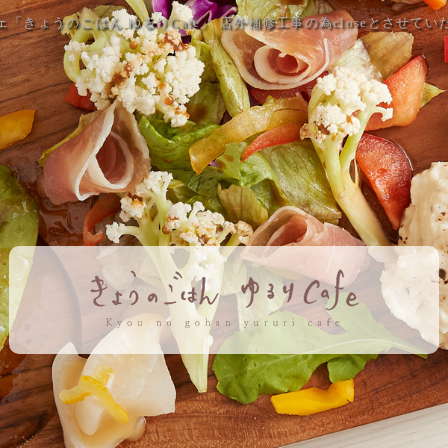
「きょうのごはん ゆるりCafe」 店外補修工事の為closeとさせて