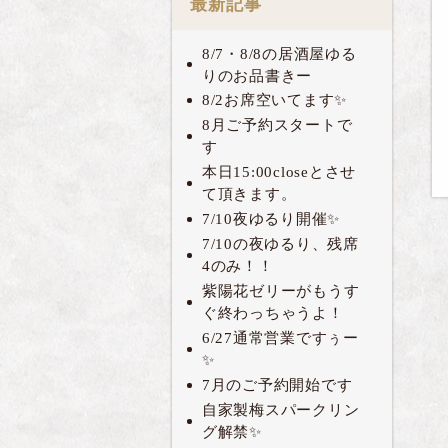
最新記事
8/7・8/8の居酒屋ゆる
りのお品書きー
8/2お席空いてます✨
8月ご予約スタートで
す
本日15:00closeとさせ
て頂きます。
7/10夜ゆるり開催✨
7/10の夜ゆるり、残席
4のみ！！
紫陽花ゼリーがもうす
ぐ終わっちゃうよ！
6/27通常営業ですぅー
✨
7月のご予約開始です
自家製梅スパークリン
グ解禁✨